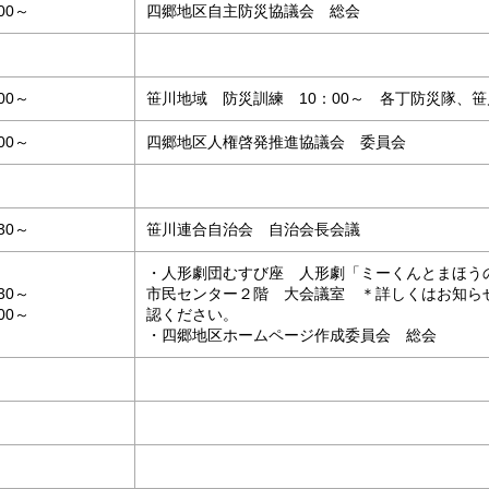
:00～
四郷地区自主防災協議会 総会
:00～
笹川地域 防災訓練 10：00～ 各丁防災隊、
:00～
四郷地区人権啓発推進協議会 委員会
:30～
笹川連合自治会 自治会長会議
・人形劇団むすび座 人形劇「ミーくんとまほう
:30～
市民センター２階 大会議室 ＊詳しくはお知ら
:00～
認ください。
・四郷地区ホームページ作成委員会 総会