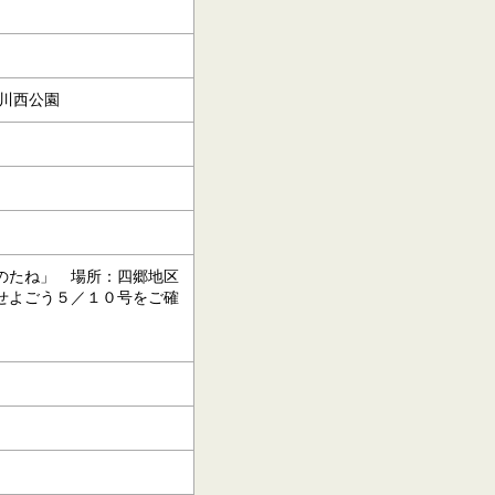
笹川西公園
のたね」 場所：四郷地区
せよごう５／１０号をご確