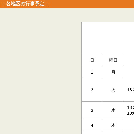
:: 各地区の行事予定 ::
日
曜日
1
月
2
火
13
13
水
3
19
4
木