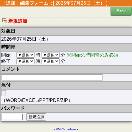
::
追加・編集フォーム
:: [ 2026年07月25日（土） ]
Back
新規追加
対象日
2026年07月25日（土）
時間帯
開始：
時
分
※開始の時間帯のみ必須
終了：
時
分
コメント
添付
（WORD/EXCEL/PPT/PDF/ZIP）
パスワード
-
WebScheduler
-