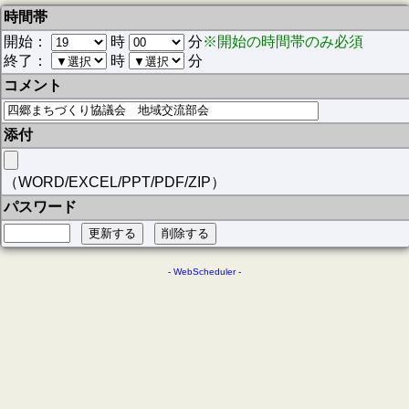
時間帯
開始：
時
分
※開始の時間帯のみ必須
終了：
時
分
コメント
添付
（WORD/EXCEL/PPT/PDF/ZIP）
パスワード
-
WebScheduler
-