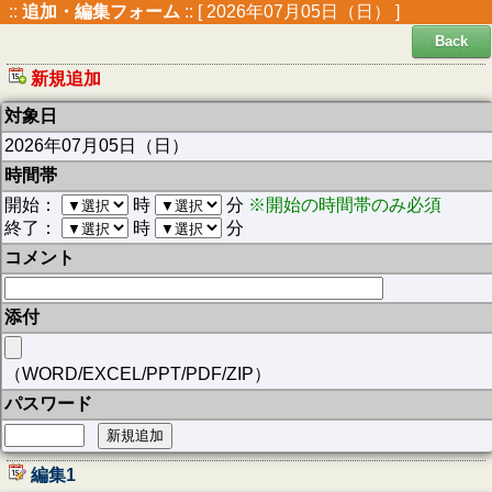
::
追加・編集フォーム
:: [ 2026年07月05日（日） ]
Back
新規追加
対象日
2026年07月05日（日）
時間帯
開始：
時
分
※開始の時間帯のみ必須
終了：
時
分
コメント
添付
（WORD/EXCEL/PPT/PDF/ZIP）
パスワード
編集1