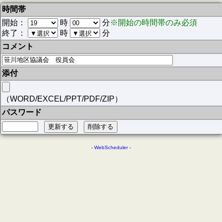
時間帯
開始：
時
分
※開始の時間帯のみ必須
終了：
時
分
コメント
添付
（WORD/EXCEL/PPT/PDF/ZIP）
パスワード
-
WebScheduler
-