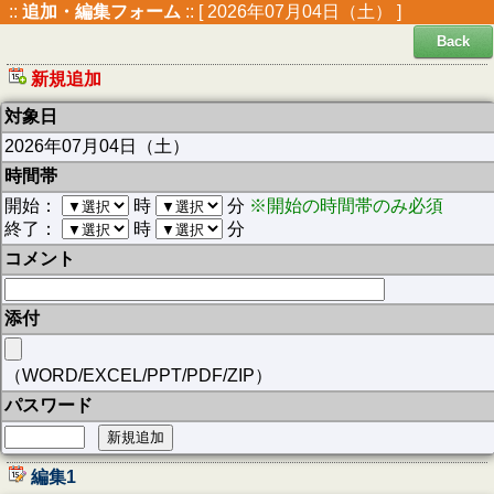
::
追加・編集フォーム
:: [ 2026年07月04日（土） ]
Back
新規追加
対象日
2026年07月04日（土）
時間帯
開始：
時
分
※開始の時間帯のみ必須
終了：
時
分
コメント
添付
（WORD/EXCEL/PPT/PDF/ZIP）
パスワード
編集1