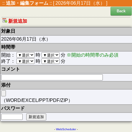
::
追加・編集フォーム
:: [ 2026年06月17日（水） ]
Back
新規追加
対象日
2026年06月17日（水）
時間帯
開始：
時
分
※開始の時間帯のみ必須
終了：
時
分
コメント
添付
（WORD/EXCEL/PPT/PDF/ZIP）
パスワード
-
WebScheduler
-