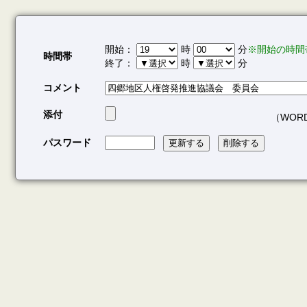
開始：
時
分
※開始の時間
時間帯
終了：
時
分
コメント
添付
（WORD/
パスワード