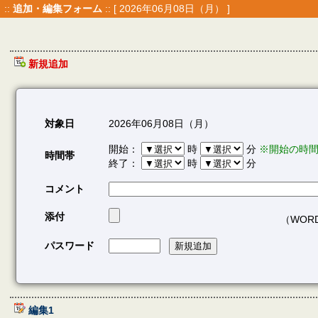
::
追加・編集フォーム
:: [ 2026年06月08日（月） ]
新規追加
対象日
2026年06月08日（月）
開始：
時
分
※開始の時
時間帯
終了：
時
分
コメント
添付
（WORD/
パスワード
編集1