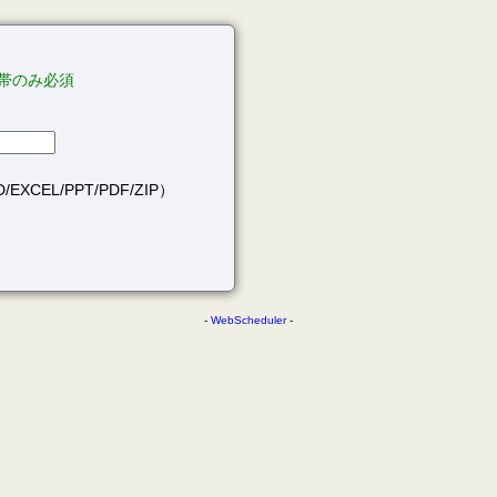
帯のみ必須
EXCEL/PPT/PDF/ZIP）
-
WebScheduler
-