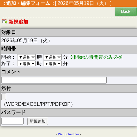
::
追加・編集フォーム
:: [ 2026年05月19日（火） ]
Back
新規追加
対象日
2026年05月19日（火）
時間帯
開始：
時
分
※開始の時間帯のみ必須
終了：
時
分
コメント
添付
（WORD/EXCEL/PPT/PDF/ZIP）
パスワード
-
WebScheduler
-