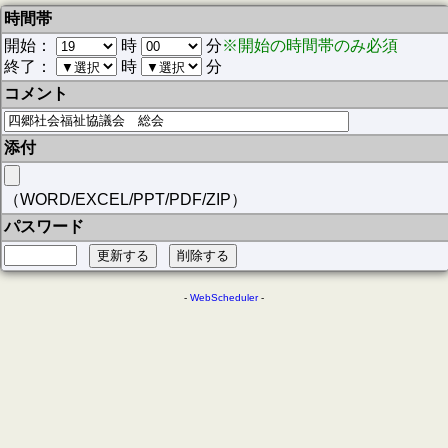
時間帯
開始：
時
分
※開始の時間帯のみ必須
終了：
時
分
コメント
添付
（WORD/EXCEL/PPT/PDF/ZIP）
パスワード
-
WebScheduler
-