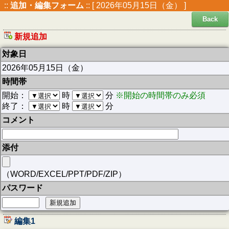
::
追加・編集フォーム
:: [ 2026年05月15日（金） ]
Back
新規追加
対象日
2026年05月15日（金）
時間帯
開始：
時
分
※開始の時間帯のみ必須
終了：
時
分
コメント
添付
（WORD/EXCEL/PPT/PDF/ZIP）
パスワード
編集1