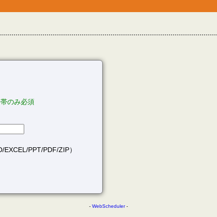
間帯のみ必須
EXCEL/PPT/PDF/ZIP）
-
WebScheduler
-