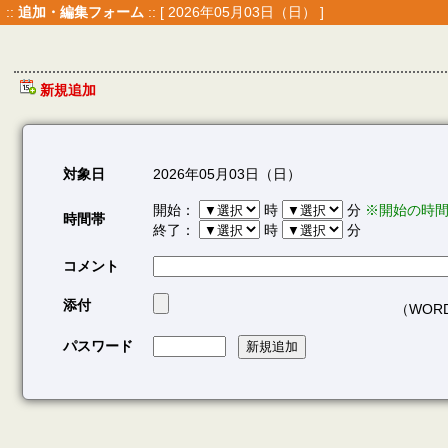
::
追加・編集フォーム
:: [ 2026年05月03日（日） ]
新規追加
対象日
2026年05月03日（日）
開始：
時
分
※開始の時
時間帯
終了：
時
分
コメント
添付
（WORD/
パスワード